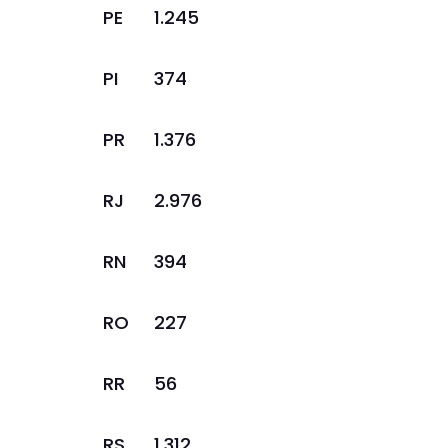
PE
1.245
PI
374
PR
1.376
RJ
2.976
RN
394
RO
227
RR
56
RS
1.312