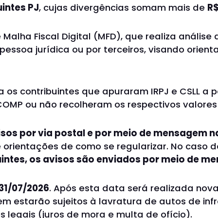
uintes PJ
, cujas divergências somam mais de
R$
 Malha Fiscal Digital (MFD), que realiza anális
essoa jurídica ou por terceiros, visando orient
 os contribuintes que apuraram IRPJ e CSLL a p
MP ou não recolheram os respectivos valores (
sos por via postal e por meio de mensagem na
 orientações de como se regularizar. No caso de
uintes, os avisos são enviados por meio de 
31/07/2026
. Após esta data será realizada nov
em estarão sujeitos à lavratura de autos de inf
s legais (juros de mora e multa de ofício).