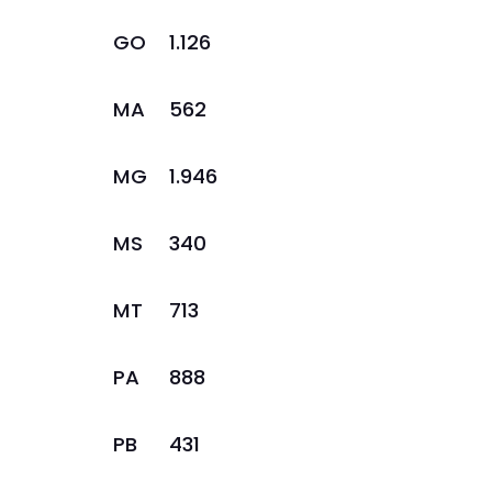
GO
1.126
MA
562
MG
1.946
MS
340
MT
713
PA
888
PB
431