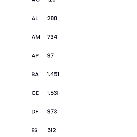
AL
288
AM
734
AP
97
BA
1.451
CE
1.531
DF
973
ES
512